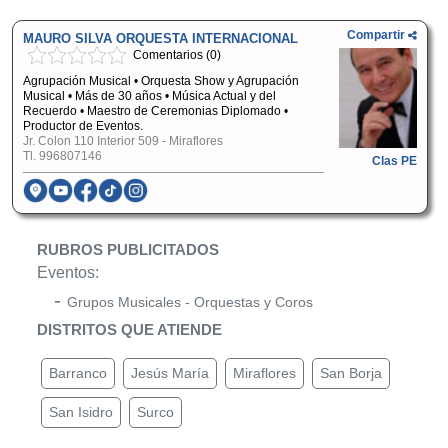
Compartir
MAURO SILVA ORQUESTA INTERNACIONAL
Comentarios (0)
Agrupación Musical • Orquesta Show y Agrupación
Musical • Más de 30 años • Música Actual y del
Recuerdo • Maestro de Ceremonias Diplomado •
Productor de Eventos.
Jr. Colon 110 Interior 509 - Miraflores
Tl.
996807146
Clas PE
RUBROS PUBLICITADOS
Eventos:
Grupos Musicales - Orquestas y Coros
DISTRITOS QUE ATIENDE
Barranco
Jesús María
Miraflores
San Borja
San Isidro
Surco