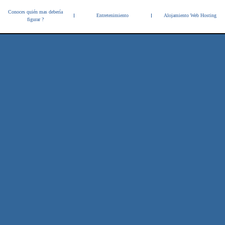
Conoces quién mas debería
Entretenimiento
Alojamiento Web Hosting
figurar ?