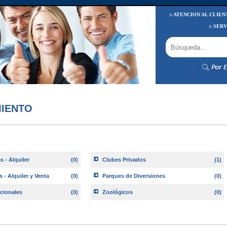
:: ATENCION AL CLIEN
:: SER
MIENTO
 - Alquiler
(0)
Clubes Privados
(1)
- Alquiler y Venta
(0)
Parques de Diversiones
(0)
cionales
(0)
Zoológicos
(0)