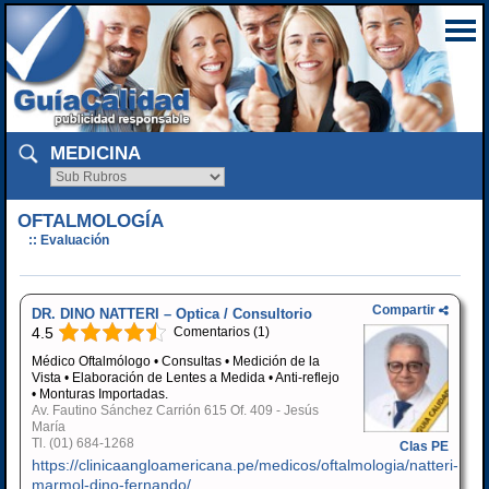
MEDICINA
OFTALMOLOGÍA
:: Evaluación
Compartir
DR. DINO NATTERI – Optica / Consultorio
4.5
Comentarios (1)
Médico Oftalmólogo • Consultas • Medición de la
Vista • Elaboración de Lentes a Medida • Anti-reflejo
• Monturas Importadas.
Av. Fautino Sánchez Carrión 615 Of. 409 - Jesús
María
Tl.
(01) 684-1268
Clas PE
https://clinicaangloamericana.pe/medicos/oftalmologia/natteri-
marmol-dino-fernando/